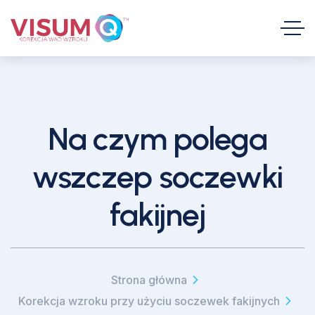
Na czym polega
wszczep soczewki
fakijnej
Strona główna
Korekcja wzroku przy użyciu soczewek fakijnych