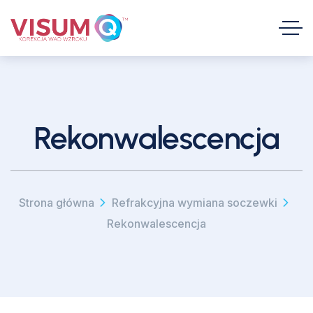
Rekonwalescencja
Strona główna
Refrakcyjna wymiana soczewki
Rekonwalescencja