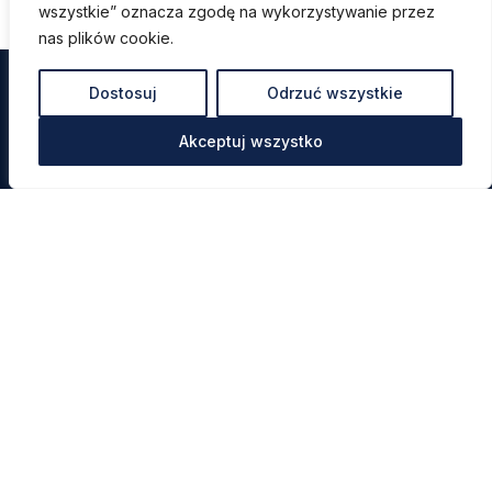
wszystkie” oznacza zgodę na wykorzystywanie przez
nas plików cookie.
Dostosuj
Odrzuć wszystkie
Akceptuj wszystko
Menu
Metody korekcji
Cennik
Nasze usługi
Opinie Pacjentów
Kadra
Kontakt