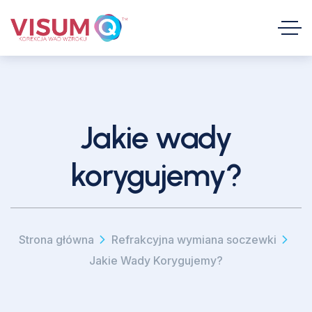
Jakie wady
korygujemy?
Strona główna
Refrakcyjna wymiana soczewki
Jakie Wady Korygujemy?